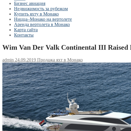
Бизнес авиация
Недвижимость за рубежом
Купить яхту в Монако
Ницца–Монако на вертолете
Аренда вертолета в Монако
Карта сайта
Контакты
Wim Van Der Valk Continental III Raised 
admin
24.09.2019
Продажа яхт в Монако