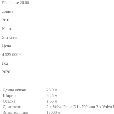
Pilothouse 26.00
Длина
26.0
Кают
5+2 crew
Цена
4 525 000 €
Год
2020
Длина общая
26.0 м
Ширина
6.25 м
Осадка
1.65 м
Двигатели
2 х Volvo Penta D11-700 или 3 х Volvo 
Запас топлива
13000 л