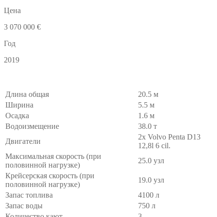
Цена
3 070 000 €
Год
2019
Длина общая
20.5 м
Ширина
5.5 м
Осадка
1.6 м
Водоизмещение
38.0 т
2x Volvo Penta D13
Двигатели
12,8l 6 cil.
Максимальная скорость (при
25.0 узл
половинной нагрузке)
Крейсерская скорость (при
19.0 узл
половинной нагрузке)
Запас топлива
4100 л
Запас воды
750 л
Количество кают
3