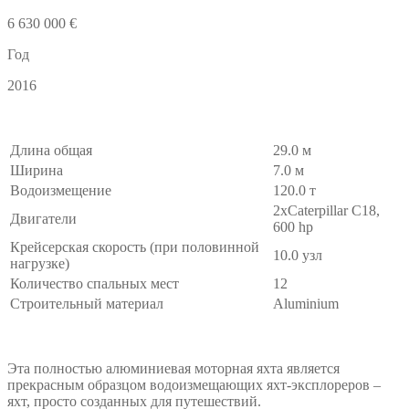
6 630 000 €
Год
2016
Длина общая
29.0 м
Ширина
7.0 м
Водоизмещение
120.0 т
2xCaterpillar C18,
Двигатели
600 hp
Крейсерская скорость (при половинной
10.0 узл
нагрузке)
Количество спальных мест
12
Строительный материал
Aluminium
Эта полностью алюминиевая моторная яхта является
прекрасным образцом водоизмещающих яхт-эксплореров –
яхт, просто созданных для путешествий.