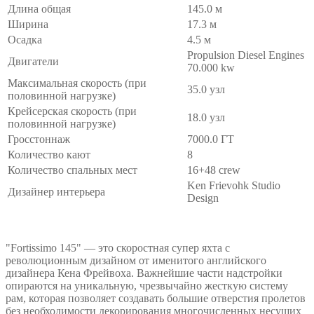
Длина общая
145.0 м
Ширина
17.3 м
Осадка
4.5 м
Propulsion Diesel Engines
Двигатели
70.000 kw
Максимальная скорость (при
35.0 узл
половинной нагрузке)
Крейсерская скорость (при
18.0 узл
половинной нагрузке)
Гросстоннаж
7000.0 ГТ
Количество кают
8
Количество спальных мест
16+48 crew
Ken Frievohk Studio
Дизайнер интерьера
Design
"Fortissimo 145" — это скоростная супер яхта с
революционным дизайном от именитого английского
дизайнера Кена Фрейвоха. Важнейшие части надстройки
опираются на уникальную, чрезвычайно жесткую систему
рам, которая позволяет создавать большие отверстия пролетов
без необходимости декорирования многочисленных несущих