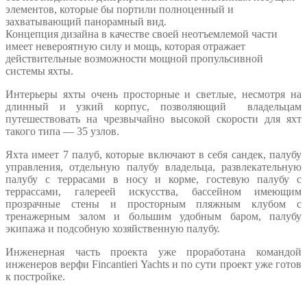
элементов, которые бы портили полноценный и
захватывающий панорамный вид.
Концепция дизайна в качестве своей неотъемлемой части
имеет невероятную силу и мощь, которая отражает
действительные возможности мощной пропульсивной
системы яхты.
Интерьеры яхты очень просторные и светлые, несмотря на
длинный и узкий корпус, позволяющий владельцам
путешествовать на чрезвычайно высокой скорости для яхт
такого типа — 35 узлов.
Яхта имеет 7 палуб, которые включают в себя сандек, палубу
управления, отдельную палубу владельца, развлекательную
палубу с террасами в носу и корме, гостевую палубу с
террассами, галереей искусства, бассейном имеющим
прозрачные стены и просторным пляжным клубом с
тренажерным залом и большим удобным баром, палубу
экипажа и подсобную хозяйственную палубу.
Инженерная часть проекта уже проработана командой
инженеров верфи Fincantieri Yachts и по сути проект уже готов
к постройке.