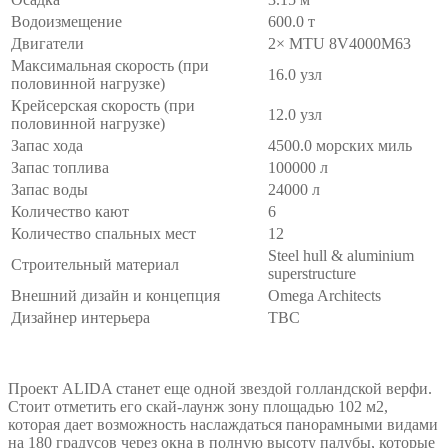
Водоизмещение
600.0 т
Двигатели
2× MTU 8V4000M63
Максимальная скорость (при
16.0 узл
половинной нагрузке)
Крейсерская скорость (при
12.0 узл
половинной нагрузке)
Запас хода
4500.0 морских миль
Запас топлива
100000 л
Запас воды
24000 л
Количество кают
6
Количество спальных мест
12
Steel hull & aluminium
Строительный материал
superstructure
Внешний дизайн и концепция
Omega Architects
Дизайнер интерьера
TBC
Проект ALIDA станет еще одной звездой голландской верфи.
Стоит отметить его скай-лаунж зону площадью 102 м2,
которая дает возможность наслаждаться панорамными видами
на 180 градусов через окна в полную высоту палубы, которые