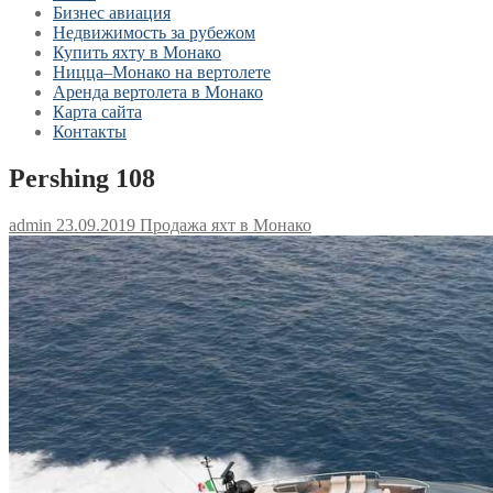
Бизнес авиация
Недвижимость за рубежом
Купить яхту в Монако
Ницца–Монако на вертолете
Аренда вертолета в Монако
Карта сайта
Контакты
Pershing 108
admin
23.09.2019
Продажа яхт в Монако