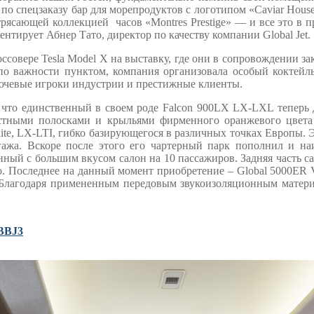
й по спецзаказу бар для морепродуктов с логотипом «Caviar Hou
рясающей коллекцией часов «Montres Prestige» — и все это в п
нтирует Абнер Тато, директор по качеству компании Global Jet.
совере Tesla Model X на выставку, где они в сопровождении за
по важности пунктом, компания организовала особый коктейл
лючевые игроки индустрии и престижные клиенты.
л, что единственный в своем роде Falcon 900LX LX-LXL теперь
астными полосками и крыльями фирменного оранжевого цвета 
lite, LX-LTI, гибко базирующегося в различных точках Европы. 
агажа. Вскоре после этого его чартерный парк пополнил и на
ый с большим вкусом салон на 10 пассажиров. Задняя часть сал
. Последнее на данный момент приобретение – Global 5000ER V
и. Благодаря примененным передовым звукоизоляционным матери
 BBJ3