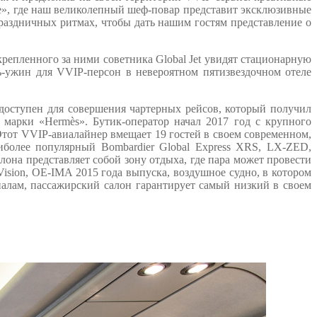
se», где наш великолепный шеф-повар представит эксклюзивные
раздничных ритмах, чтобы дать нашим гостям представление о
крепленного за ними советника Global Jet увидят стационарную
ь-ужин для VVIP-персон в невероятном пятизвездочном отеле
 доступен для совершения чартерных рейсов, который получил
марки «Hermès». Бутик-оператор начал 2017 год с крупного
Этот VVIP-авиалайнер вмещает 19 гостей в своем современном,
иболее популярный Bombardier Global Express XRS, LX-ZED,
она представляет собой зону отдыха, где пара может провести
ision, OE-IMA 2015 года выпуска, воздушное судно, в котором
алам, пассажирский салон гарантирует самый низкий в своем