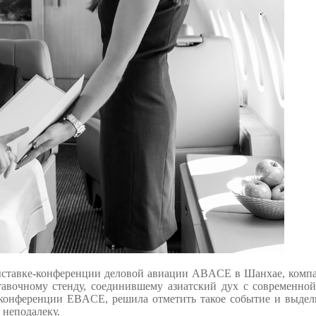
выставке-конференции деловой авиации ABACE в Шанхае, компа
авочному стенду, соединившему азиатский дух с современной
конференции EBACE, решила отметить такое событие и выдели
 неподалеку.