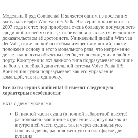
Модельный ряд Continental II является одним из последних
выпусков верфи Wim van der Valk. Этa серия производится с
2007 года и с тех пор приобрелa очень большую популярность
среди любителей яхтинга, что безусловно является очевидным
доказательством её достоинств. Уникальный дизайн Wim van
der Valk, отличающийся особым изяществом линий, также
положен в основу и этого модельного ряда, что непременно
делает наши яхты объектом всеобщего восхищения в любом
порту. Конструкция яхт данного типа подразумевает наличие
на борту новейшей двигательной ситемы Volvo Penta IPS.
Концепция судна подразумевает как его управление
командой, так и в одиночку.
Все яхты серии С
ontinental
II
имееют следующую
характерные особенности:
Яхта с двумя уровнями:
В нижней части судна (в полной габаритной высоте)
расположено машинное отделение с доступом как из
внутренней части судна, так и через специальную,
большую дверь, расположенную на платформе для
купания.