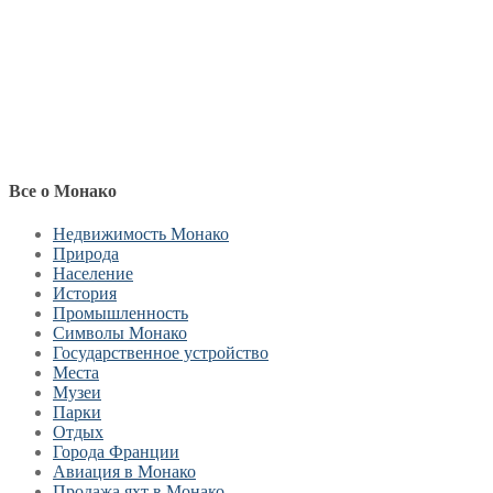
Все о Монако
Недвижимость Монако
Природа
Население
История
Промышленность
Символы Монако
Государственное устройство
Места
Музеи
Парки
Отдых
Города Франции
Авиация в Монако
Продажа яхт в Монако