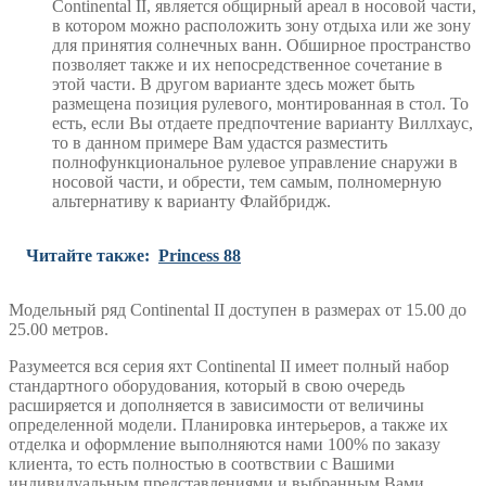
Continental II, является общирный ареал в носовой части,
в котором можно расположить зону отдыха или же зону
для принятия солнечных ванн. Обширное пространство
позволяет также и их непосредcтвенное сочетание в
этой части. В другом варианте здесь может быть
размещена позиция рулевого, монтированнaя в стол. То
есть, если Вы отдаете предпочтение варианту Виллхаус,
то в данном примере Вам удастся разместить
полнофункциональное рулевое управление снаружи в
носовой части, и обрести, тем самым, полномерную
альтернативу к варианту Флайбридж.
Читайте также:
Princess 88
Модельный ряд Continental II доступен в размерах от 15.00 до
25.00 метров.
Разумеется вся серия яхт Continental II имеет полный набор
стандартного оборудования, который в свою очередь
расширяется и дополняется в зависимости от величины
определенной модели. Планировка интерьеров, а также их
отделка и оформление выполняются нами 100% по заказу
клиента, то есть полностью в соотвствии с Вашими
индивидуальным представлениями и выбранным Вами