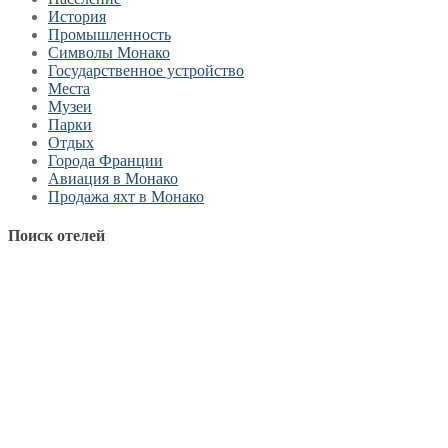
История
Промышленность
Символы Монако
Государственное устройство
Места
Музеи
Парки
Отдых
Города Франции
Авиация в Монако
Продажа яхт в Монако
Поиск отелей