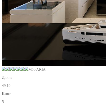
M50 ARIA
Длина
49.19
Кают
5